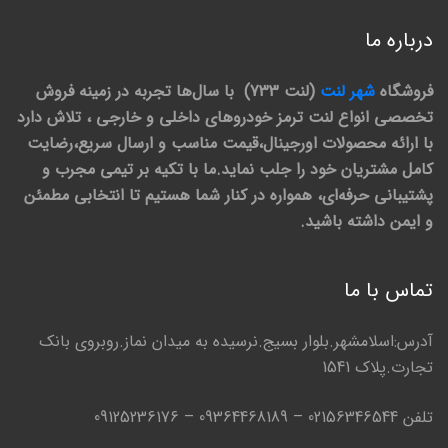
درباره ما
فروشگاه
شهر لنت
(لنت 733) با سال‌ها تجربه در زمینه فروش
تخصصی انواع لنت ترمز خودروهای داخلی و خارجی ، تلاش دارد
با ارائه محصولات اورجینال،قیمت مناسب و ارسال سریع،رضایت
کامل مشتریان خود را جلب نماید.ما با تکیه بر تیمی مجرب و
پشتیبانی حرفه‌ای، همواره در کنار شما هستیم تا انتخابی مطمئن
و ایمن داشته باشید.
تماس با ما
آدرس:اسلامشهر.بلوار بسیج.نرسیده به میدان نماز.روبروی بانک
تجارت.پلاک 1541
تلفن 02156346544 – 09364468189 – 09125236176