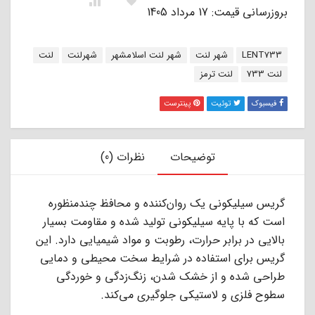
بروزرسانی قیمت: 17 مرداد 1405
برچسب:
LENT733
شهر لنت
شهر لنت اسلامشهر
شهرلنت
لنت
لنت 733
لنت ترمز
فیسبوک
توئیت
پینترست
توضیحات
نظرات (0)
گریس سیلیکونی یک روان‌کننده و محافظ چندمنظوره
است که با پایه سیلیکونی تولید شده و مقاومت بسیار
بالایی در برابر حرارت، رطوبت و مواد شیمیایی دارد. این
گریس برای استفاده در شرایط سخت محیطی و دمایی
طراحی شده و از خشک شدن، زنگ‌زدگی و خوردگی
سطوح فلزی و لاستیکی جلوگیری می‌کند.