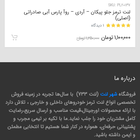
SKU:
PL20137
لنت ترمز جلو پیکان – آردی – روآ پارس آبی صادراتی
(اصلی)
1 دیدگاه
1,100,000
تومان
مشتری
1,250,000
تومان
درباره ما
فروشگاه
شهر لنت
(لنت 733) با سال‌ها تجربه در زمینه فروش
تخصصی انواع لنت ترمز خودروهای داخلی و خارجی ، تلاش دارد
با ارائه محصولات اورجینال،قیمت مناسب و ارسال سریع،رضایت
کامل مشتریان خود را جلب نماید.ما با تکیه بر تیمی مجرب و
پشتیبانی حرفه‌ای، همواره در کنار شما هستیم تا انتخابی مطمئن
و ایمن داشته باشید.