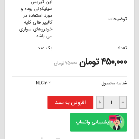
این گیریس
سیلیکونی بوده و
مورد استفاده در
توضیحات
کالیپر های کلیه
خودروهای سواری
می باشد
تعداد
یک عدد
450,000
تومان
750,000
تومان
شناسه محصول
NLGI2-2
گیریس سیلیکونی 50 گرمی (مخصوص کالیپر ترمز) عدد
افزودن به سبد
+
−
پشتیبانی واتساپ