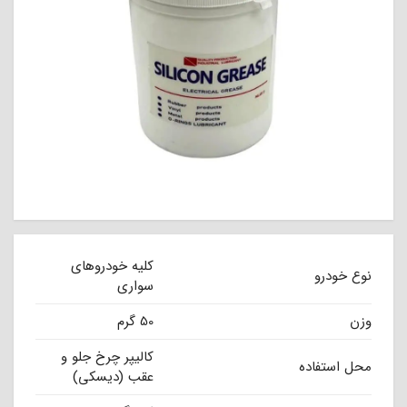
کلیه خودروهای
نوع خودرو
سواری
وزن
50 گرم
کالیپر چرخ جلو و
محل استفاده
عقب (دیسکی)