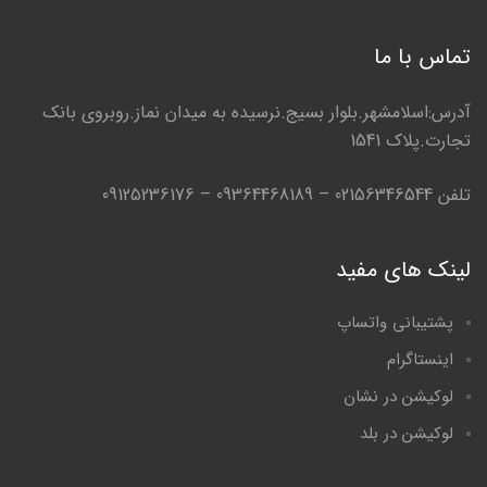
تماس با ما
آدرس:اسلامشهر.بلوار بسیج.نرسیده به میدان نماز.روبروی بانک
تجارت.پلاک 1541
تلفن 02156346544 – 09364468189 – 09125236176
لینک های مفید
پشتیبانی واتساپ
اینستاگرام
لوکیشن در نشان
لوکیشن در بلد