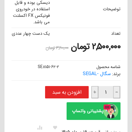
دیسکی بوده و قابل
توضیحات
استفاده در خودروی
فونیکس FX اکسلنت
می باشد.
تعداد
یک دست چهار عددی
2,500,000
تومان
3,200,000
تومان
شناسه محصول
SE8151-62-2
برند:
سگال -SEGAL
لنت ترمز عقب فونیکس FX اکسلنت سگال SEGAL عدد
افزودن به سبد
+
−
پشتیبانی واتساپ