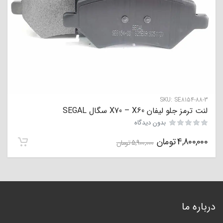
SKU:
SE8154-88-3
لنت ترمز جلو لیفان X70 – X60 سگال SEGAL
بدون دیدگاه
4,800,000
تومان
5,900,000
تومان
درباره ما