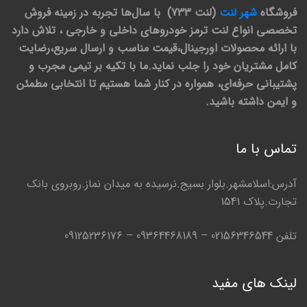
فروشگاه
شهر لنت
(لنت 733) با سال‌ها تجربه در زمینه فروش
تخصصی انواع لنت ترمز خودروهای داخلی و خارجی ، تلاش دارد
با ارائه محصولات اورجینال،قیمت مناسب و ارسال سریع،رضایت
کامل مشتریان خود را جلب نماید.ما با تکیه بر تیمی مجرب و
پشتیبانی حرفه‌ای، همواره در کنار شما هستیم تا انتخابی مطمئن
و ایمن داشته باشید.
تماس با ما
آدرس:اسلامشهر.بلوار بسیج.نرسیده به میدان نماز.روبروی بانک
تجارت.پلاک 1541
تلفن 02156346544 – 09364468189 – 09125236176
لینک های مفید