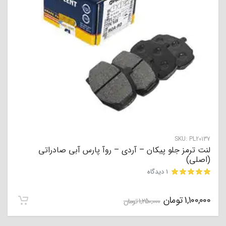
SKU:
PL20137
لنت ترمز جلو پیکان – آردی – روآ پارس آبی صادراتی
(اصلی)
1 دیدگاه
مشتری
1,100,000
تومان
1,250,000
تومان