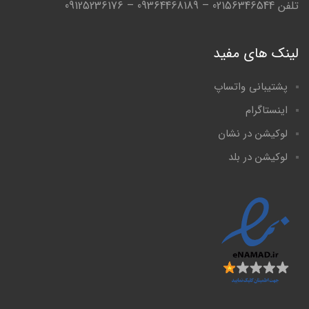
تلفن 02156346544 – 09364468189 – 09125236176
لینک های مفید
پشتیبانی واتساپ
اینستاگرام
لوکیشن در نشان
لوکیشن در بلد