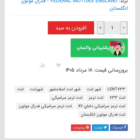
برند:
FEDERAL MOTORS ENGLAND - فدرال موتورز
انگلستان
لنت ترمز سوپر سرامیکی عقب دامای X7 فدرال موتورز انگلستان FEDERAL عدد
افزودن به سبد
+
−
پشتیبانی واتساپ
بروزرسانی قیمت: 18 مرداد 1405
برچسب:
LENT733
شهر لنت
شهر لنت اسلامشهر
شهرلنت
لنت
لنت 733
لنت ترمز
لنت ترمز سرامیکی
لنت ترمز سرامیکی دامای X7
لنت ترمز سرامیکی فدرال موتورز
لنت فدرال موتورز انکلستان
فیسبوک
توئیت
پینترست