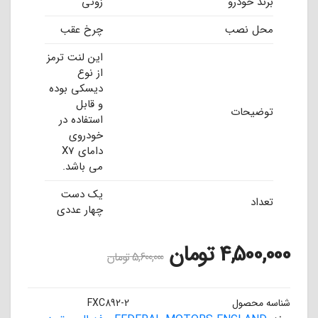
برند خودرو
زوتی
محل نصب
چرخ عقب
این لنت ترمز
از نوع
دیسکی بوده
و قابل
توضیحات
استفاده در
خودروی
دامای X7
می باشد.
یک دست
تعداد
چهار عددی
4,500,000
تومان
5,600,000
تومان
شناسه محصول
FXC892-2