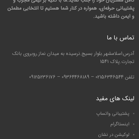
کامل مشتریان خود را جلب نماید.ما با تکیه بر تیمی مجرب و
پشتیبانی حرفه‌ای، همواره در کنار شما هستیم تا انتخابی مطمئن
و ایمن داشته باشید.
تماس با ما
آدرس:اسلامشهر.بلوار بسیج.نرسیده به میدان نماز.روبروی بانک
تجارت.پلاک 1541
تلفن 02156346544 – 09364468189 – 09125236176
لینک های مفید
پشتیبانی واتساپ
اینستاگرام
لوکیشن در نشان