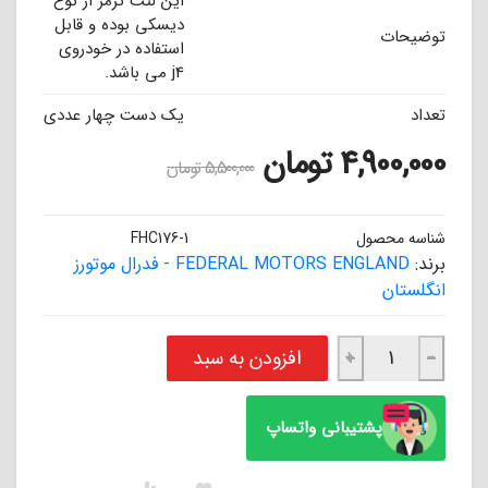
این لنت ترمز از نوع
دیسکی بوده و قابل
توضیحات
استفاده در خودروی
j4 می باشد.
تعداد
یک دست چهار عددی
4,900,000
تومان
5,500,000
تومان
شناسه محصول
FHC176-1
برند:
FEDERAL MOTORS ENGLAND - فدرال موتورز
انگلستان
لنت ترمز سوپر سرامیکی جلو جک j4 نوع 1 فدرال موتورز انگلستان FEDERAL عدد
افزودن به سبد
+
−
پشتیبانی واتساپ