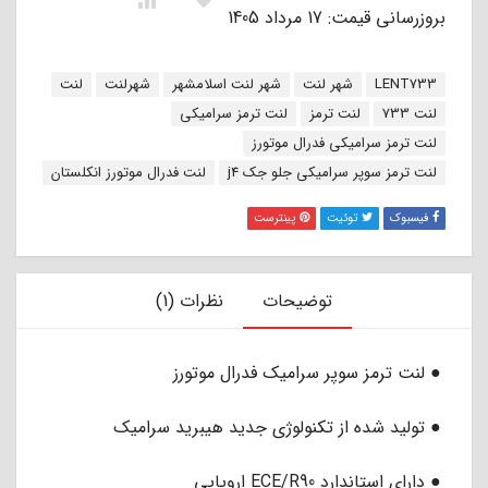
بروزرسانی قیمت: 17 مرداد 1405
برچسب:
LENT733
شهر لنت
شهر لنت اسلامشهر
شهرلنت
لنت
لنت 733
لنت ترمز
لنت ترمز سرامیکی
لنت ترمز سرامیکی فدرال موتورز
لنت ترمز سوپر سرامیکی جلو جک j4
لنت فدرال موتورز انکلستان
فیسبوک
توئیت
پینترست
توضیحات
نظرات (1)
● لنت ترمز سوپر سرامیک فدرال موتورز
● تولید شده از تکنولوژی جدید هیبرید سرامیک
● دارای استاندارد ECE/R90 اروپایی