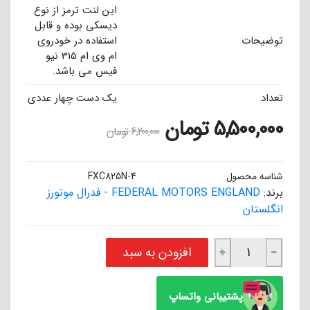
این لنت ترمز از نوع
دیسکی بوده و قابل
توضیحات
استفاده در خودروی
ام وی ام 315 نیو
فیس می باشد.
تعداد
یک دست چهار عددی
5,500,000
تومان
6,200,000
تومان
شناسه محصول
FXC825N-4
برند:
FEDERAL MOTORS ENGLAND - فدرال موتورز
انگلستان
لنت ترمز سوپر سرامیکی جلو ام وی ام 315 نیو فیس فدرال موتورز انگلستان FEDERAL عدد
افزودن به سبد
+
−
پشتیبانی واتساپ