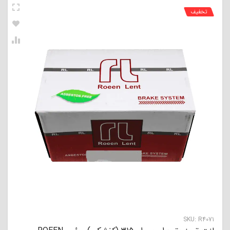
تخفیف
SKU:
R4071