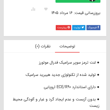
بروزرسانی قیمت: 16 مرداد 1405
فیسبوک
توئیت
پینترست
توضیحات
نظرات (0)
● لنت ترمز سوپر سرامیک فدرال موتورز
● تولید شده از تکنولوژی جدید هیبرید سرامیک
● دارای استاندارد ECE/R90 اروپایی
● بدون آزبست و عدم ایجاد گرد و غبار و آلودگی محیط
زیست