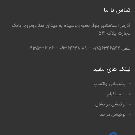
تماس با ما
آدرس:اسلامشهر.بلوار بسیج.نرسیده به میدان نماز.روبروی بانک
تجارت.پلاک 1541
تلفن 02156346544 – 09364468189 – 09125236176
لینک های مفید
پشتیبانی واتساپ
اینستاگرام
لوکیشن در نشان
لوکیشن در بلد