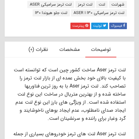
برچسب:
شهرلنت
لنت
لنت ترمز
لنت ترمز سرامیکی ASER
لنت ترمز سرامیکی I30 ا ASER
لنت جلو هیوندا I30
فیسبوک
توئیت
پینترست
توضیحات
مشخصات
نظرات (0)
لنت ترمز Aser ساخت کشور چین است که توانسته است
با کیفیت بالای خود بخش عمده ای از بازار لنت ترمز را
تصاحب کند. لنت ترمز Aser با به روز ترین فناوریها
ساخته شده و از بهترین متریال در ساخت این نوع لنت
استفاده شده است. از ویژگی های بارز این نوع لنت عدم
ایجاد صدای نامطلوب، عدم ایجاد بوهای ناخوشایند و
گرد وغبار برای راننده و سرنشینان است.
لنت ترمز Aser لنت های ترمز خودروهای بسیاری از جمله