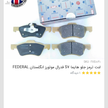
SKU:
FXB830
لنت ترمز جلو هایما S7 فدرال موتورز انگلستان FEDERAL
1 دیدگاه
مشتری