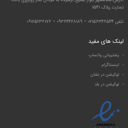
تجارت.پلاک 1541
تلفن 02156346544 – 09364468189 – 09125236176
لینک های مفید
پشتیبانی واتساپ
اینستاگرام
لوکیشن در نشان
لوکیشن در بلد