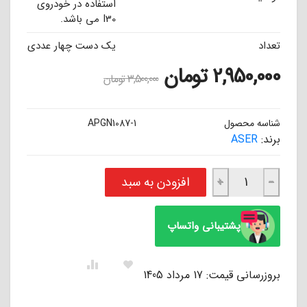
استفاده در خودروی
I30 می باشد.
تعداد
یک دست چهار عددی
2,950,000
تومان
3,500,000
تومان
شناسه محصول
APGN1087-1
برند:
ASER
لنت ترمز سرامیکی جلو هیوندا i30 ا ASER عدد
افزودن به سبد
+
−
پشتیبانی واتساپ
بروزرسانی قیمت: 17 مرداد 1405