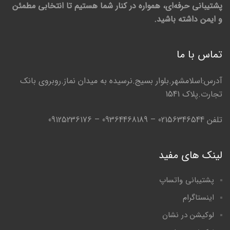
پشتیبانی حرفه‌ای، همواره در کنار شما هستیم تا انتخابی مطمئن
و ایمن داشته باشید.
تماس با ما
آدرس:اسلامشهر.بلوار بسیج.نرسیده به میدان نماز.روبروی بانک
تجارت.پلاک 1541
تلفن 02156346544 – 09364468189 – 09125236176
لینک های مفید
پشتیبانی واتساپ
اینستاگرام
لوکیشن در نشان