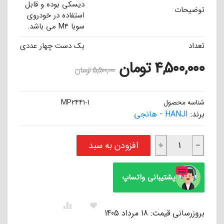
دیسکی بوده و قابل
توضیحات
استفاده در خودروی
سوبا M4 می باشد.
تعداد
یک دست چهار عددی
4,500,000
تومان
5,500,000
تومان
شناسه محصول
MP2441-1
برند:
HANJI - هانجی
لنت ترمز سرامیکی جلو سوبا M4 هانجی HANJI عدد
افزودن به سبد
+
−
پشتیبانی واتساپ
بروزرسانی قیمت: 18 مرداد 1405