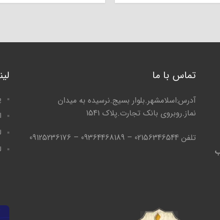
تماس با ما
لی
پ
آدرس:اسلامشهر.بلوار بسیج.نرسیده به میدان
نماز.روبروی بانک تجارت.پلاک 1541
ا
ل
تلفن 02156346544 – 09364468189 – 09125236176
ل
ب