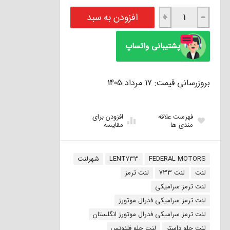
لنت ترمز سوپر سرامیکی جلو کپچر فدرال موتورز انگلستان عدد
افزودن به سبد
+
−
پشتیبانی واتساپ
بروزرسانی قیمت: 17 مرداد 1405
فهرست علاقه
افزودن برای
مندی ها
مقایسه
برچسب:
FEDERAL MOTORS
LENT733
شهرلنت
لنت
لنت 733
لنت ترمز
لنت ترمز سرامیکی
لنت ترمز سرامیکی فدرال موتورز
لنت ترمز سرامیکی فدرال موتورز انگلستان
لنت جلو داستر
لنت جلو فلئونس