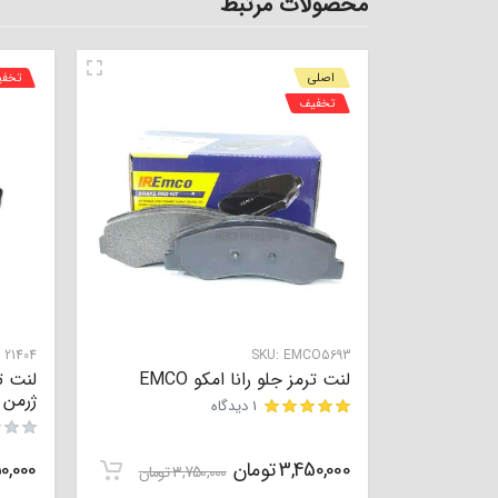
محصولات مرتبط
اصلی
تخف
تخفیف
:
21404
SKU:
EMCO5693
لنت ترمز جلو رانا امکو EMCO
ژرمن تکس
1 دیدگاه
مشتری
3,450,000
تومان
0,000
3,750,000
تومان