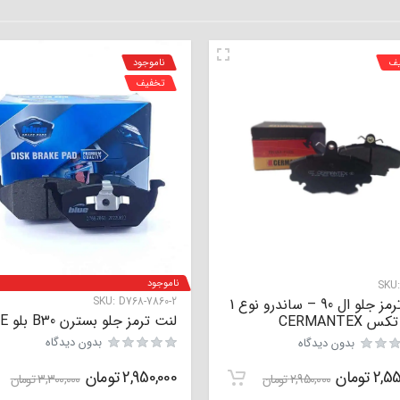
یف
ناموجود
تخفیف
ناموجود
SKU
SKU:
D768-7860-2
لنت ترمز جلو ال 90 – ساندرو نوع 1
لنت ترمز جلو بسترن B30 بلو BLUE
 CERMANTEX
بدون دیدگاه
بدون دیدگاه
2,55
تومان
2,950,000
تومان
2,950,000
تومان
3,300,000
تومان