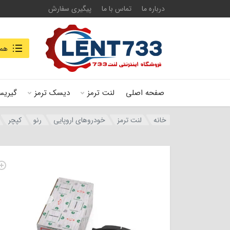
درباره ما
تماس با ما
پیگیری سفارش
جستجو در
همه
صفحه اصلی
لنت ترمز
دیسک ترمز
گیریس
خانه
لنت ترمز
خودروهای اروپایی
رنو
کپچر