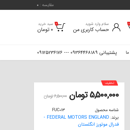
مقایسه :
0
سلام وارد شوید
سبد خرید
0
0
حساب کاربری من
0
تومان
پشتیبانی 09364468189 --- 09125236176
ما
تخفیف
5,500,000
تومان
6,500,000
تومان
شناسه محصول
FUC013
برند:
FEDERAL MOTORS ENGLAND -
فدرال موتورز انگلستان