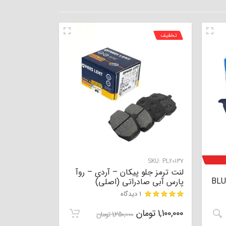
تخفیف
SKU:
PL20137
لنت ترمز جلو پیکان – آردی – روآ
پارس آبی صادراتی (اصلی)
امتیاز
5.00
از 5 امتیاز
1 دیدگاه
1
1,100,000
تومان
مشتری
1,250,000
تومان