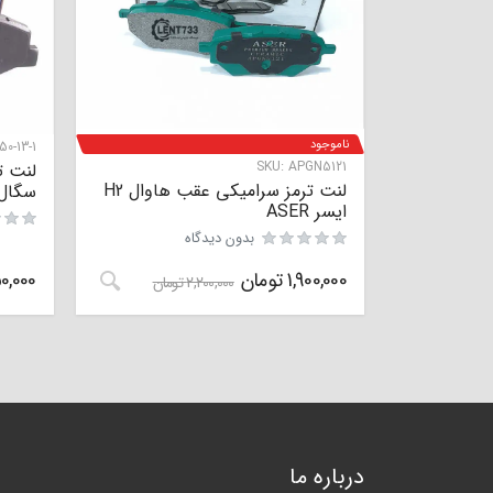
ناموجود
50-13-1
SKU:
APGN5121
لنت ترمز سرامیکی عقب هاوال H2
سگال GAL
ایسر ASER
بدون دیدگاه
1,900,000
تومان
0,000
2,200,000
تومان
درباره ما