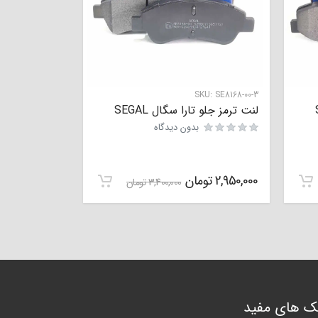
SKU:
SE8168-00-3
لنت ترمز جلو تارا سگال SEGAL
بدون دیدگاه
نمره
0
از 5
2,950,000
تومان
3,400,000
تومان
نک های مفید