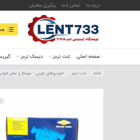
درباره ما
تماس با ما
پیگیری سفارش
جستجو در
همه
صفحه اصلی
لنت ترمز
دیسک ترمز
گیریس
خانه
لنت ترمز
خودروهای چینی - مونتاژ و سایر خودر