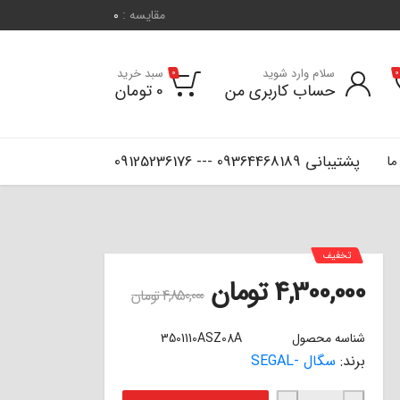
مقایسه :
0
سلام وارد شوید
سبد خرید
0
0
حساب کاربری من
0
تومان
پشتیبانی 09364468189 --- 09125236176
ما
تخفیف
4,300,000
تومان
4,850,000
تومان
شناسه محصول
3501110ASZ08A
برند:
سگال -SEGAL
لنت ترمز جلو هاوال H2 سگال SEGAL عدد