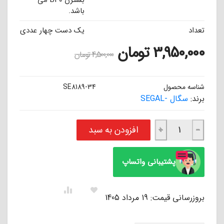
بسترن B30 می
باشد.
تعداد
یک دست چهار عددی
3,950,000
تومان
4,500,000
تومان
شناسه محصول
SE8189-34
برند:
سگال -SEGAL
لنت ترمز جلو بسترن B30 سگال SEGAL عدد
افزودن به سبد
+
−
پشتیبانی واتساپ
بروزرسانی قیمت: 19 مرداد 1405