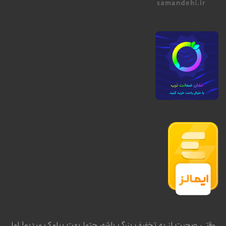
وقتی صحبت از یه تخفیف بزرگ باشه، حتما بهت پیامک میدیم! اما