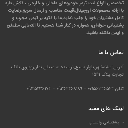
تخصصی انواع لنت ترمز خودروهای داخلی و خارجی ، تلاش دارد
با ارائه محصولات اورجینال،قیمت مناسب و ارسال سریع،رضایت
کامل مشتریان خود را جلب نماید.ما با تکیه بر تیمی مجرب و
پشتیبانی حرفه‌ای، همواره در کنار شما هستیم تا انتخابی مطمئن
و ایمن داشته باشید.
تماس با ما
آدرس:اسلامشهر.بلوار بسیج.نرسیده به میدان نماز.روبروی بانک
تجارت.پلاک 1541
تلفن 02156346544 – 09364468189 – 09125236176
لینک های مفید
پشتیبانی واتساپ