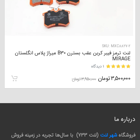
SKU:
MXC8827-2
لنت ترمز فیبر کربن عقب بسترن B30 میراژ پلاس انگلستان
MIRAGE
1 دیدگاه
3,500,000
تومان
مشتری
3,950,000
تومان
درباره ما
فروشگاه
شهر لنت
(لنت 733) با سال‌ها تجربه در زمینه فروش