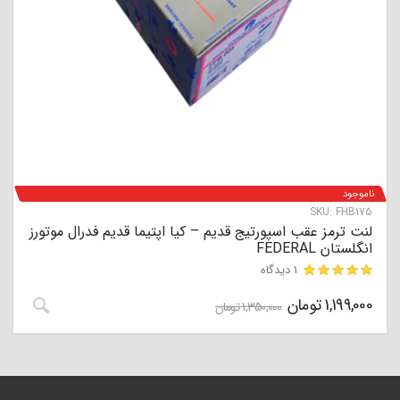
ناموجود
SKU:
FHB175
لنت ترمز عقب اسپورتیج قدیم – کیا اپتیما قدیم فدرال موتورز
انگلستان FEDERAL
1 دیدگاه
مشتری
1,199,000
تومان
1,350,000
تومان