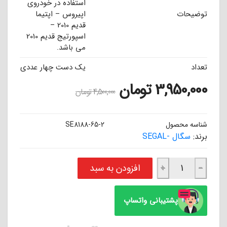
استفاده در خودروی
توضیحات
اپیروس – اپتیما
قدیم 2010 –
اسپورتیج قدیم 2010
می باشد.
تعداد
یک دست چهار عددی
3,950,000
تومان
4,500,000
تومان
شناسه محصول
SE8188-65-2
برند:
سگال -SEGAL
لنت ترمز جلو اپیروس – اپتیما قدیم 2010 – اسپورتیج قدیم 2010 سگال SEGAL عدد
افزودن به سبد
+
−
پشتیبانی واتساپ