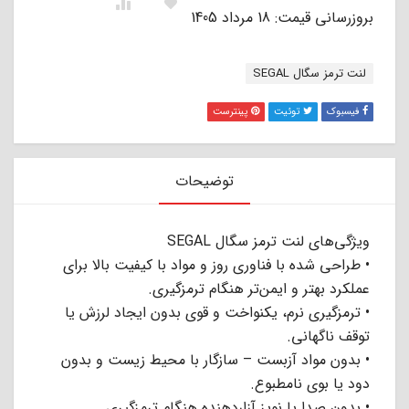
بروزرسانی قیمت: 18 مرداد 1405
برچسب:
لنت ترمز سگال SEGAL
فیسبوک
توئیت
پینترست
توضیحات
ویژگی‌های لنت ترمز سگال SEGAL
• طراحی شده با فناوری روز و مواد با کیفیت بالا برای
عملکرد بهتر و ایمن‌تر هنگام ترمزگیری.
• ترمزگیری نرم، یکنواخت و قوی بدون ایجاد لرزش یا
توقف ناگهانی.
• بدون مواد آزبست – سازگار با محیط زیست و بدون
دود یا بوی نامطبوع.
• بدون صدا یا نویز آزاردهنده هنگام ترمزگیری.