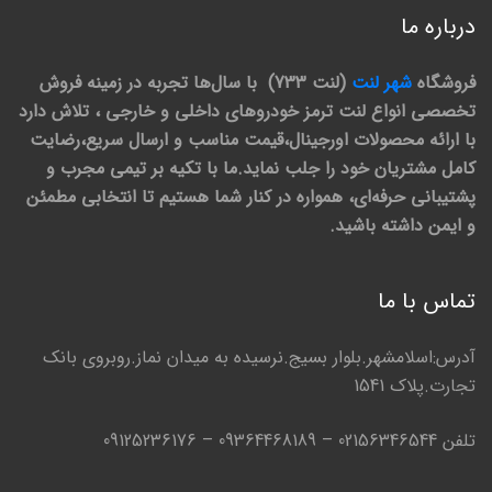
درباره ما
فروشگاه
شهر لنت
(لنت 733) با سال‌ها تجربه در زمینه فروش
تخصصی انواع لنت ترمز خودروهای داخلی و خارجی ، تلاش دارد
با ارائه محصولات اورجینال،قیمت مناسب و ارسال سریع،رضایت
کامل مشتریان خود را جلب نماید.ما با تکیه بر تیمی مجرب و
پشتیبانی حرفه‌ای، همواره در کنار شما هستیم تا انتخابی مطمئن
و ایمن داشته باشید.
تماس با ما
آدرس:اسلامشهر.بلوار بسیج.نرسیده به میدان نماز.روبروی بانک
تجارت.پلاک 1541
تلفن 02156346544 – 09364468189 – 09125236176