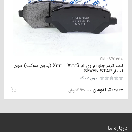
SKU:
SP2134-8
لنت ترمز جلو ام وی ام X33 – X33S (بدون سوکت) سون
استار SEVEN STAR
بدون دیدگاه
4,500,000
تومان
4,950,000
تومان
درباره ما