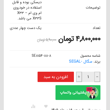
دیسکی بوده و قابل
توضیحات
استفاده در خودروی
ام وی ام X33 –
X33S می باشد.
تعداد
یک دست چهار عددی
4,800,000
تومان
5,900,000
تومان
شناسه محصول
SE8154-88-8
برند:
سگال -SEGAL
لنت ترمز جلو ام وی ام X33 - X33S (بدون سوکت) سگال SEGAL عدد
افزودن به سبد
+
−
پشتیبانی واتساپ