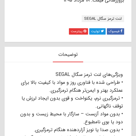
بروزرسانی قیمت: 18 مرداد 1405
برچسب:
لنت ترمز سگال SEGAL
فیسبوک
توئیت
پینترست
توضیحات
ویژگی‌های لنت ترمز سگال SEGAL
• طراحی شده با فناوری روز و مواد با کیفیت بالا برای
عملکرد بهتر و ایمن‌تر هنگام ترمزگیری.
• ترمزگیری نرم، یکنواخت و قوی بدون ایجاد لرزش یا
توقف ناگهانی.
• بدون مواد آزبست – سازگار با محیط زیست و بدون
دود یا بوی نامطبوع.
• بدون صدا یا نویز آزاردهنده هنگام ترمزگیری.