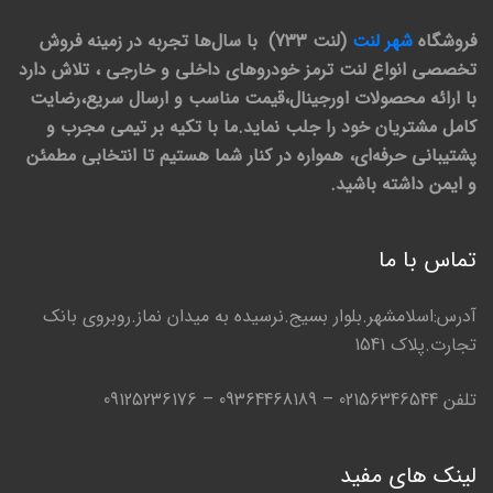
فروشگاه
شهر لنت
(لنت 733) با سال‌ها تجربه در زمینه فروش
تخصصی انواع لنت ترمز خودروهای داخلی و خارجی ، تلاش دارد
با ارائه محصولات اورجینال،قیمت مناسب و ارسال سریع،رضایت
کامل مشتریان خود را جلب نماید.ما با تکیه بر تیمی مجرب و
پشتیبانی حرفه‌ای، همواره در کنار شما هستیم تا انتخابی مطمئن
و ایمن داشته باشید.
تماس با ما
آدرس:اسلامشهر.بلوار بسیج.نرسیده به میدان نماز.روبروی بانک
تجارت.پلاک 1541
تلفن 02156346544 – 09364468189 – 09125236176
لینک های مفید