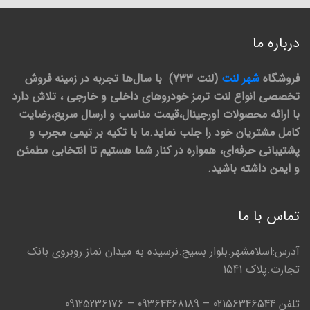
درباره ما
فروشگاه
شهر لنت
(لنت 733) با سال‌ها تجربه در زمینه فروش
تخصصی انواع لنت ترمز خودروهای داخلی و خارجی ، تلاش دارد
با ارائه محصولات اورجینال،قیمت مناسب و ارسال سریع،رضایت
کامل مشتریان خود را جلب نماید.ما با تکیه بر تیمی مجرب و
پشتیبانی حرفه‌ای، همواره در کنار شما هستیم تا انتخابی مطمئن
و ایمن داشته باشید.
تماس با ما
آدرس:اسلامشهر.بلوار بسیج.نرسیده به میدان نماز.روبروی بانک
تجارت.پلاک 1541
تلفن 02156346544 – 09364468189 – 09125236176