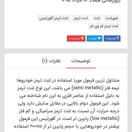
بروزرسانی قیمت: 18 مرداد 1405
برچسب:
شهرلنت
لنت
لنت ترمز
لنت ترمز آفورتیس
لنت ترمز ام وی ام
فیسبوک
توئیت
پینترست
توضیحات
نظرات (0)
ﻣﺘﺪاول ﺗﺮﯾﻦ ﻓﺮﻣﻮل ﻣﻮرد اﺳﺘﻔﺎده در ﻟﻨﺖ ﺗﺮﻣﺰ ﺧﻮدروﻫﺎ
ﻧﯿﻤﻪ ﻓﻠﺰ (semi metallic) ﻣﻰ ﺑﺎﺷﺪ، اﯾﻦ ﻧﻮع ﻟﻨﺖ ﺗﺮﻣﺰ
ﺑﻪ دﻟﯿﻞ اﺳﺘﻔﺎده از ﻋﻨﺎﺻﺮ ﻓﻠﺰى ﺑﻪ اﯾﻦ ﻧﺎم ﺷﻨﺎﺧﺘﻪ ﻣﻰ
ﺷﻮد. اﯾﻦ ﻓﺮﻣﻮل دوام ﺑﺎﻻﯾﻰ در ﻣﻘﺎﺑﻞ ﺳﺎﯾﺶ دارد وﻟﻰ
درﺟﻪ ﺣﺮارت آن ﻧﺴﺒﺖ ﺑﻪ ﻟﻨﺖ ﺗﺮﻣﺰ ﺳﺮاﻣﯿﮑﻰ و ﮐﻢ ﻓﻠﺰ
(low metallic) ﭘﺎﯾﯿﻦ ﺗﺮ اﺳﺖ در آﻓﻮرﺗﯿﺲ اﯾﻦ ﻓﺮﻣﻮل
ﺑﯿﺸﺘﺮ در ﺧﻮدروﻫﺎﯾﻰ ﺑﺎ ﺣﺠﻢ ﭘﺎﯾﯿﻦ ﺗﺮ از 2000cc اﺳﺘﻔﺎده