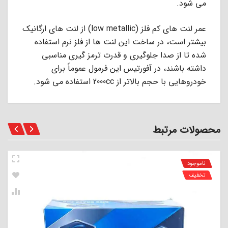
ﻣﻰ ﺷﻮد.
عمر ﻟﻨﺖ ﻫﺎى ﮐﻢ ﻓﻠﺰ (low metallic) از ﻟﻨﺖ ﻫﺎى ارﮔﺎﻧﯿﮏ
ﺑﯿﺸﺘﺮ اﺳﺖ، در ﺳﺎﺧﺖ اﯾﻦ ﻟﻨﺖ ﻫﺎ از ﻓﻠﺰ ﻧﺮم اﺳﺘﻔﺎده
ﺷﺪه ﺗﺎ از ﺻﺪا ﺟﻠﻮﮔﯿﺮى و ﻗﺪرت ﺗﺮﻣﺰ ﮔﯿﺮى ﻣﻨﺎﺳﺒﻰ
داﺷﺘﻪ ﺑﺎﺷﻨﺪ، در آﻓﻮرﺗﯿﺲ اﯾﻦ ﻓﺮﻣﻮل ﻋﻤﻮﻣﺎً ﺑﺮاى
ﺧﻮدروﻫﺎﯾﻰ ﺑﺎ ﺣﺠﻢ ﺑﺎﻻﺗﺮ از 2000cc اﺳﺘﻔﺎده ﻣﻰ ﺷﻮد.
محصولات مرتبط
ناموجود
تخفیف