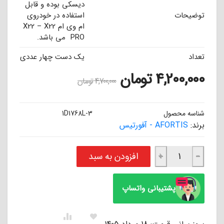
دیسکی بوده و قابل
توضیحات
استفاده در خودروی
ام وی ام X22 – X22
PRO می باشد.
تعداد
یک دست چهار عددی
4,200,000
تومان
4,700,000
تومان
شناسه محصول
1D1768L-3
برند:
AFORTIS - آفورتیس
لنت ترمز جلو ام وی ام X22 -X22 PRO (سوراخدار) آفورتیس AFORTIS عدد
افزودن به سبد
+
−
پشتیبانی واتساپ