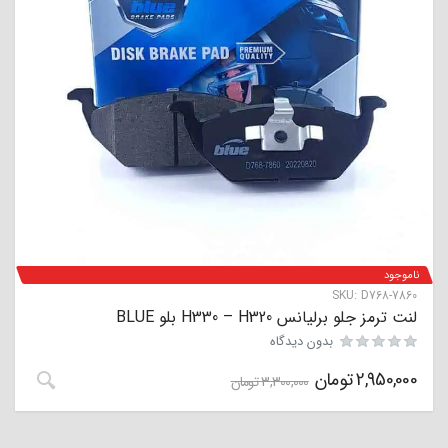
ناموجود
SKU:
D768-7860
لنت ترمز جلو برلیانس H330 – H320 بلو BLUE
بدون دیدگاه
2,950,000
تومان
3,300,000
تومان