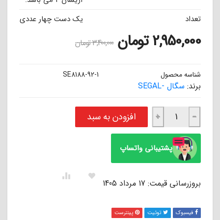
آریسان 2 می باشد.
تعداد
یک دست چهار عددی
2,950,000
تومان
3,400,000
تومان
شناسه محصول
SE8188-92-1
برند:
سگال -SEGAL
لنت ترمز جلو آریسان ۲ سگال SEGAL عدد
افزودن به سبد
+
−
پشتیبانی واتساپ
بروزرسانی قیمت: 17 مرداد 1405
فیسبوک
توئیت
پینترست