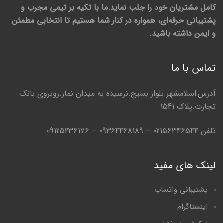
کامل مشتریان خود را جلب نماید.ما با تکیه بر تیمی مجرب و
پشتیبانی حرفه‌ای، همواره در کنار شما هستیم تا انتخابی مطمئن
و ایمن داشته باشید.
تماس با ما
آدرس:اسلامشهر.بلوار بسیج.نرسیده به میدان نماز.روبروی بانک
تجارت.پلاک 1541
تلفن 02156346544 – 09364468189 – 09125236176
لینک های مفید
پشتیبانی واتساپ
اینستاگرام