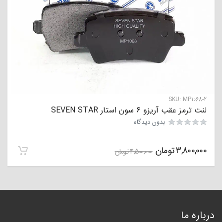
SKU:
MP1068-2
لنت ترمز عقب آریزو 6 سون استار SEVEN STAR
بدون دیدگاه
3,800,000
تومان
4,500,000
تومان
درباره ما