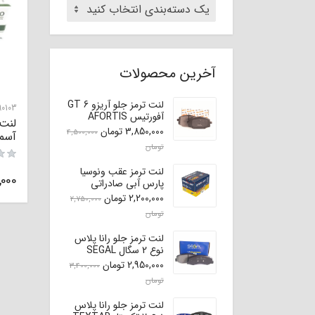
یک دسته‌بندی انتخاب کنید
آخرین محصولات
لنت ترمز جلو آریزو 6 GT
0103
آفورتیس AFORTIS
لنت 
3,850,000
تومان
4,500,000
آسمکو 
تومان
لنت ترمز عقب ونوسیا
,000
پارس آبی صادراتی
(اصلی)
2,200,000
تومان
2,750,000
تومان
لنت ترمز جلو رانا پلاس
نوع 2 سگال SEGAL
2,950,000
تومان
3,400,000
تومان
لنت ترمز جلو رانا پلاس