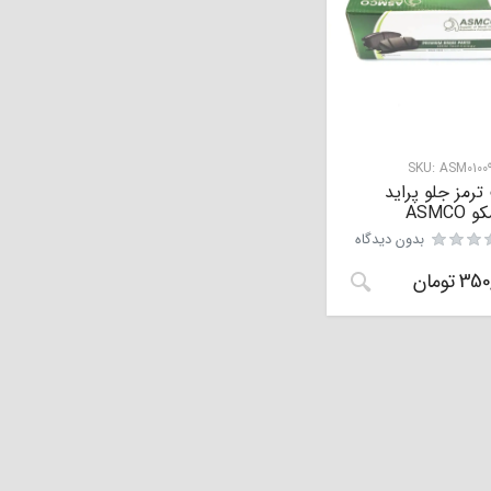
SKU:
ASM01009
ترمز جلو پراید
ASMCO
بدون دیدگاه
350
تومان