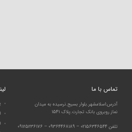
تماس با ما
لی
پ
آدرس:اسلامشهر.بلوار بسیج.نرسیده به میدان
نماز.روبروی بانک تجارت.پلاک 1541
ا
ل
تلفن 02156346544 – 09364468189 – 09125236176