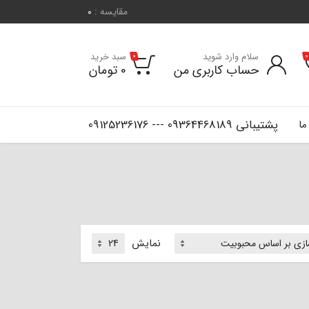
مقایسه :
0
سلام وارد شوید
سبد خرید
0
0
حساب کاربری من
0
تومان
پشتیبانی 09364468189 --- 09125236176
ما
نمایش