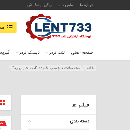
درباره ما
تماس با ما
پیگیری سفارش
جستجو در
همه
صفحه اصلی
لنت ترمز
دیسک ترمز
گیریس
خانه
محصولات برچسب خورده “لنت جلو پراید”
فیلتر ها
دسته بندی
نا