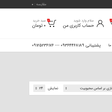
مقایسه :
0
سلام وارد شوید
سبد خرید
0
0
حساب کاربری من
0
تومان
پشتیبانی 09364468189 --- 09125236176
ما
نمایش