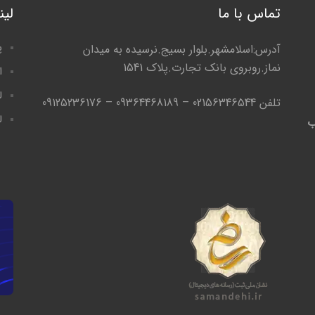
تماس با ما
لی
پ
آدرس:اسلامشهر.بلوار بسیج.نرسیده به میدان
نماز.روبروی بانک تجارت.پلاک 1541
ا
ل
تلفن 02156346544 – 09364468189 – 09125236176
ل
ب