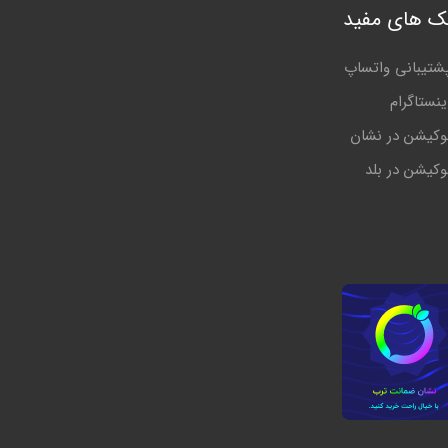
نک های مفید
شتیبانی واتساپ
ینستاگرام
وکیشن در نشان
وکیشن در بلد