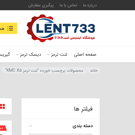
درباره ما
تماس با ما
پیگیری سفارش
جستجو در
همه
صفحه اصلی
لنت ترمز
دیسک ترمز
گیریس
خانه
محصولات برچسب خورده “لنت ترمز KMC X5”
فیلتر ها
دسته بندی
تخ