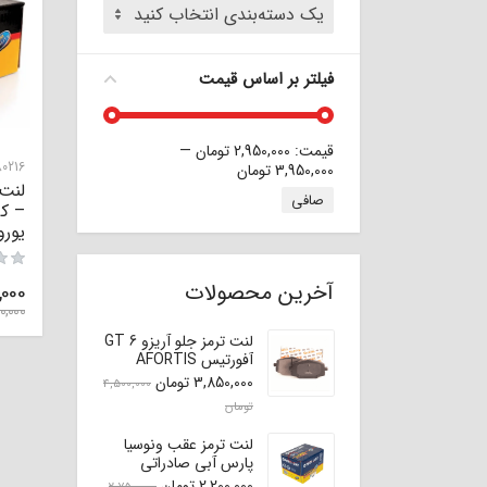
یک دسته‌بندی انتخاب کنید
فیلتر بر اساس قیمت
قيمت:
2,950,000 تومان
—
0216
3,950,000 تومان
حداقل قیمت
حداكثر قيمت
صافی
یورو برک
آخرین محصولات
,000
0,000
لنت ترمز جلو آریزو 6 GT
آفورتیس AFORTIS
3,850,000
تومان
4,500,000
تومان
لنت ترمز عقب ونوسیا
پارس آبی صادراتی
(اصلی)
2,200,000
تومان