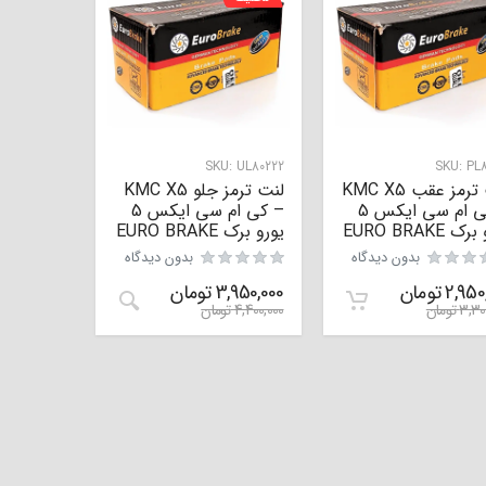
SKU:
UL80222
SKU:
PL8
لنت ترمز عقب KMC X5
لنت ترمز جلو KMC X5
– کی ام سی ایکس 5
– کی ام سی ایکس 5
 EURO BRAKE
یورو برک EURO BRAKE
بدون دیدگاه
بدون دیدگاه
2,950
تومان
3,950,000
تومان
3,30
تومان
4,400,000
تومان