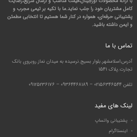
با ارائه محصولات اورجینال،قیمت مناسب و ارسال سریع،رضایت
کامل مشتریان خود را جلب نماید.ما با تکیه بر تیمی مجرب و
پشتیبانی حرفه‌ای، همواره در کنار شما هستیم تا انتخابی مطمئن
و ایمن داشته باشید.
تماس با ما
آدرس:اسلامشهر.بلوار بسیج.نرسیده به میدان نماز.روبروی بانک
تجارت.پلاک 1541
تلفن 02156346544 – 09364468189 – 09125236176
لینک های مفید
پشتیبانی واتساپ
اینستاگرام