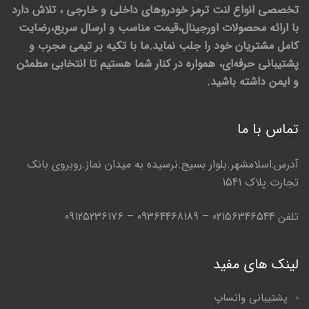
تخصصی انواع لنت ترمز خودروهای داخلی و خارجی ، تلاش دارد
با ارائه محصولات اورجینال،قیمت مناسب و ارسال سریع،رضایت
کامل مشتریان خود را جلب نماید.ما با تکیه بر تیمی مجرب و
پشتیبانی حرفه‌ای، همواره در کنار شما هستیم تا انتخابی مطمئن
و ایمن داشته باشید.
تماس با ما
آدرس:اسلامشهر.بلوار بسیج.نرسیده به میدان نماز.روبروی بانک
تجارت.پلاک 1541
تلفن 02156346544 – 09364468189 – 09125236176
لینک های مفید
پشتیبانی واتساپ