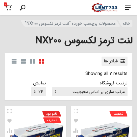
0
خانه
محصولات برچسب خورده “لنت ترمز لکسوس NX200”
لنت ترمز لکسوس NX200
فیلتر ها
Showing all 2 results
ترتیب فروشگاه
نمایش
تخفیف
ناموجود
تخفیف