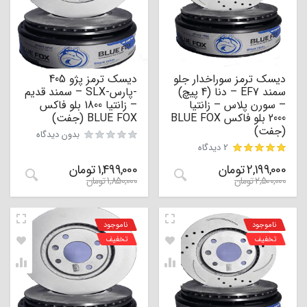
دیسک ترمز سوراخدار جلو
دیسک ترمز پژو 405
سمند EF7 – دنا (4 پیچ)
-پارس-SLX – سمند قدیم
– سورن پلاس – زانتیا
– زانتیا 1800 بلو فاکس
2000 بلو فاکس BLUE FOX
BLUE FOX (جفت)
(جفت)
بدون دیدگاه
2 دیدگاه
2,199,000
تومان
1,499,000
تومان
مشتری
2,500,000
تومان
1,850,000
تومان
ناموجود
ناموجود
تخفیف
تخفیف