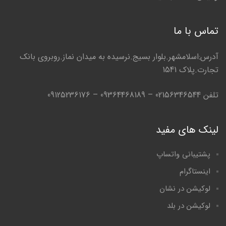
تماس با ما
آدرس:اسلامشهر.بلوار بسیج.نرسیده به میدان نماز.روبروی بانک
تجارت.پلاک 1541
تلفن 02156346544 – 09364468189 – 09125236176
لینک های مفید
پشتیبانی واتساپ
اینستاگرام
لوکیشن در نشان
لوکیشن در بلد