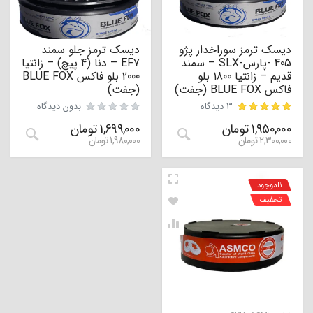
دیسک ترمز سوراخدار پژو
دیسک ترمز جلو سمند
405 -پارس-SLX – سمند
EF7 – دنا (4 پیچ) – زانتیا
قدیم – زانتیا 1800 بلو
2000 بلو فاکس BLUE FOX
فاکس BLUE FOX (جفت)
(جفت)
3 دیدگاه
بدون دیدگاه
1,950,000
تومان
1,699,000
تومان
مشتری
2,300,000
تومان
1,980,000
تومان
ناموجود
تخفیف