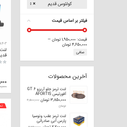
کولئوس قدیم
×
فیلتر بر اساس قیمت
قيمت:
1,950,000 تومان
—
84-3
4,650,000 تومان
حداقل قیمت
حداكثر قيمت
لنت
صافی
قدیم 
آخرین محصولات
,000
0,000
لنت ترمز جلو آریزو 6 GT
آفورتیس AFORTIS
3,850,000
تومان
4,500,000
تخ
تومان
لنت ترمز عقب ونوسیا
پارس آبی صادراتی
(اصلی)
2,200,000
تومان