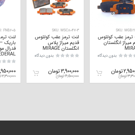
U:
FNB605
SKU:
MSC8047-3
SKU:
MGB22
 ترمز عقب کولئوس
لنت ترمز عقب کولئوس
لنت ترمز
 میراژ انگلستان
قدیم میراژ پلاس
باریک –
MIR
انگلستان MIRAGE
فدرال مو
EDERAL
بدون دیدگاه
بدون دیدگاه
2,950
تومان
3,900,000
تومان
1,950,000
3,30
تومان
4,500,000
تومان
2,300,000
ت