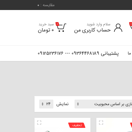
مقایسه :
0
سلام وارد شوید
سبد خرید
0
0
حساب کاربری من
0
تومان
پشتیبانی 09364468189 --- 09125236176
ما
نمایش
تخفیف