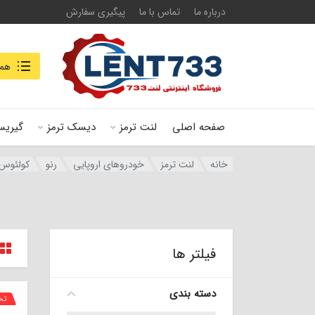
درباره ما
تماس با ما
پیگیری سفارش
جستجو در
همه
صفحه اصلی
لنت ترمز
دیسک ترمز
گیریس
خانه
لنت ترمز
خودروهای اروپایی
رنو
کولئوس 
فیلتر ها
دسته بندی
تخ