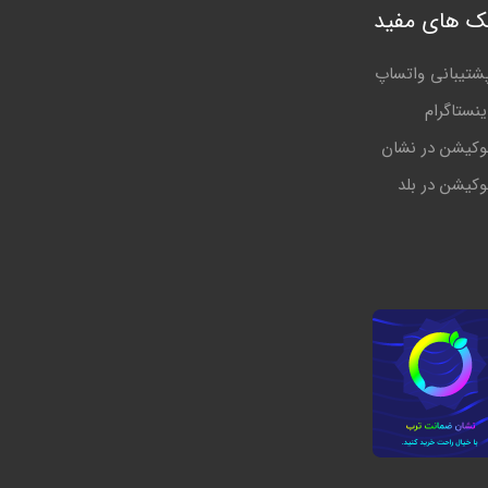
نک های مفید
شتیبانی واتساپ
ینستاگرام
وکیشن در نشان
وکیشن در بلد