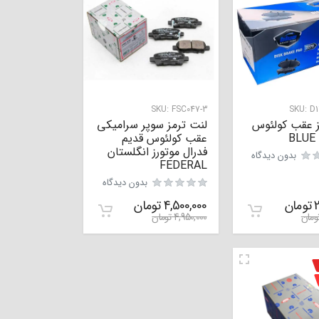
SKU:
FSC047-3
SKU:
D1
ز عقب کولئوس
لنت ترمز سوپر سرامیکی
B
عقب کولئوس قدیم
فدرال موتورز انگلستان
بدون دیدگاه
FEDERAL
بدون دیدگاه
2
تومان
4,500,000
تومان
ومان
4,950,000
تومان