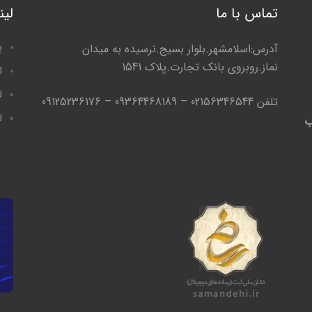
تماس با ما
لی
پ
آدرس:اسلامشهر.بلوار بسیج.نرسیده به میدان
نماز.روبروی بانک تجارت.پلاک 1541
ا
ل
تلفن 02156346544 – 09364468189 – 09125236176
ل
ب