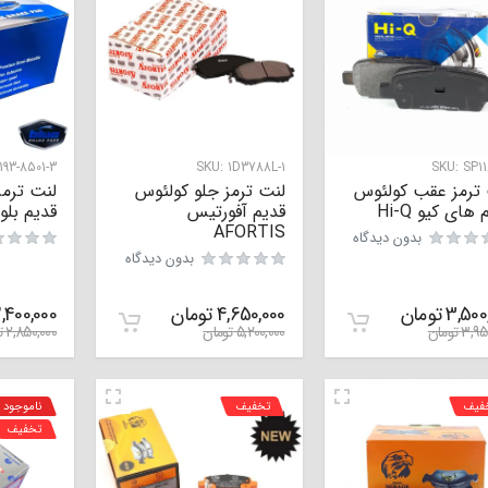
193-8501-3
SKU:
1D3788L-1
SKU:
SP11
 ترمز عقب کولئوس
لنت ترمز جلو کولئوس
لنت ترم
های کیو Hi-Q
قدیم آفورتیس
قدیم بلو LUE
AFORTIS
بدون دیدگاه
بدون دیدگاه
3,500
تومان
4,650,000
تومان
,400,000
3,95
تومان
5,200,000
تومان
2,850,000
ت
فیف
تخفیف
ناموجود
تخفیف