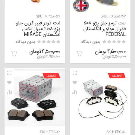
SKU:
MPC8057
SKU:
FXB853-3
لنت ترمز جلو پژو 508
لنت ترمز فیبر کربن جلو
فدرال موتورز انگلستان
پژو 2008 میراژ پلاس
FEDERAL
انگلستان MIRAGE
بدون دیدگاه
بدون دیدگاه
4,500,000
تومان
4,500,000
تومان
5,500,000
تومان
4,950,000
تومان
تخفیف
تخفیف
SKU:
FPC022
SKU:
FPC010