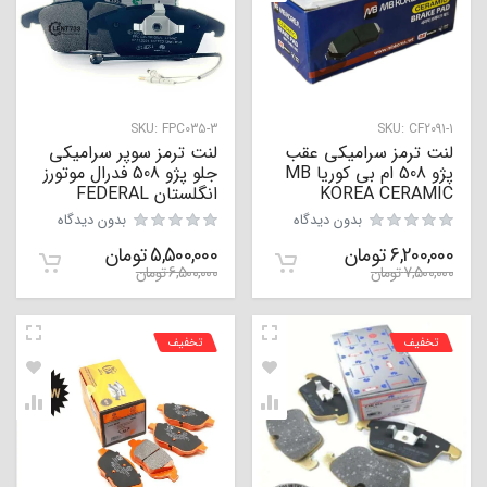
SKU:
FPC035-3
SKU:
CF2091-1
لنت ترمز سرامیکی عقب
لنت ترمز سوپر سرامیکی
پژو 508 ام بی کوریا MB
جلو پژو 508 فدرال موتورز
KOREA CERAMIC
انگلستان FEDERAL
بدون دیدگاه
بدون دیدگاه
6,200,000
تومان
5,500,000
تومان
7,500,000
تومان
6,500,000
تومان
تخفیف
تخفیف