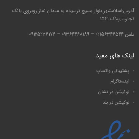
آدرس:اسلامشهر.بلوار بسیج.نرسیده به میدان نماز.روبروی بانک
تجارت.پلاک 1541
تلفن 02156346544 – 09364468189 – 09125236176
لینک های مفید
پشتیبانی واتساپ
اینستاگرام
لوکیشن در نشان
لوکیشن در بلد