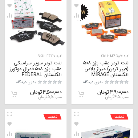
SKU:
FZC718-2
SKU:
MZC8718-2
لنت ترمز عقب پژو 508
لنت ترمز سوپر سرامیکی
(فیبر کربن) میراژ پلاس
عقب پژو 508 فدرال موتورز
انگلستان MIRAGE
انگلستان FEDERAL
بدون دیدگاه
بدون دیدگاه
3,900,000
تومان
4,500,000
تومان
4,500,000
تومان
5,500,000
تومان
تخفیف
تخفیف