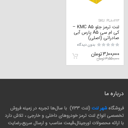
SKU:
PL80223
لنت ترمز جلو KMC A5 –
کی ام سی A5 پارس آبی
صادراتی (اصلی)
بدون دیدگاه
3,100,000
تومان
3,550,000
تومان
درباره ما
فروشگاه
شهر لنت
(لنت 733) با سال‌ها تجربه در زمینه فروش
تخصصی انواع لنت ترمز خودروهای داخلی و خارجی ، تلاش دارد
با ارائه محصولات اورجینال،قیمت مناسب و ارسال سریع،رضایت