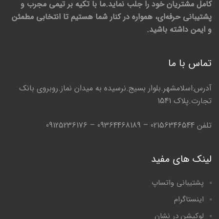
کامل مشتریان خود را جلب نماید.ما با تکیه بر تیمی مجرب و
پشتیبانی حرفه‌ای، همواره در کنار شما هستیم تا انتخابی مطمئن
و ایمن داشته باشید.
تماس با ما
آدرس:اسلامشهر.بلوار بسیج.نرسیده به میدان نماز.روبروی بانک
تجارت.پلاک 1541
تلفن 02156346544 – 09364468189 – 09125236176
لینک های مفید
پشتیبانی واتساپ
اینستاگرام
لوکیشن در نشان