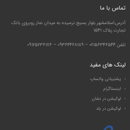
تماس با ما
آدرس:اسلامشهر.بلوار بسیج.نرسیده به میدان نماز.روبروی بانک
تجارت.پلاک 1541
تلفن 02156346544 – 09364468189 – 09125236176
لینک های مفید
پشتیبانی واتساپ
اینستاگرام
لوکیشن در نشان
لوکیشن در بلد